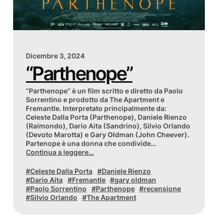
Dicembre 3, 2024
“Parthenope”
“Parthenope” è un film scritto e diretto da Paolo
Sorrentino e prodotto da The Apartment e
Fremantle. Interpretato principalmente da:
Celeste Dalla Porta (Parthenope), Daniele Rienzo
(Raimondo), Dario Aita (Sandrino), Silvio Orlando
(Devoto Marotta) e Gary Oldman (John Cheever).
Partenope è una donna che condivide…
Continua a leggere…
Celeste Dalla Porta
Daniele Rienzo
Dario Aita
Fremantle
gary oldman
Paolo Sorrentino
Parthenope
recensione
Silvio Orlando
The Apartment