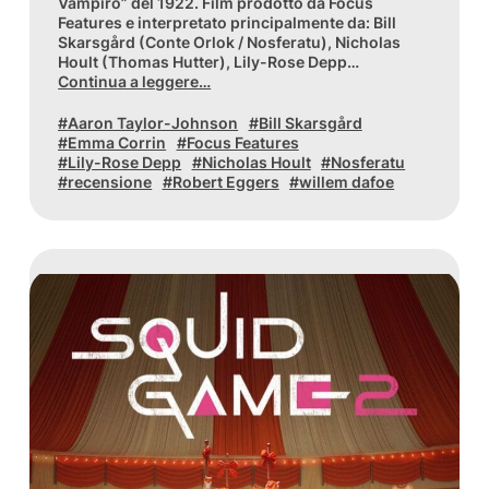
Vampiro” del 1922. Film prodotto da Focus
Features e interpretato principalmente da: Bill
Skarsgård (Conte Orlok / Nosferatu), Nicholas
Hoult (Thomas Hutter), Lily-Rose Depp…
Continua a leggere…
Aaron Taylor-Johnson
Bill Skarsgård
Emma Corrin
Focus Features
Lily-Rose Depp
Nicholas Hoult
Nosferatu
recensione
Robert Eggers
willem dafoe