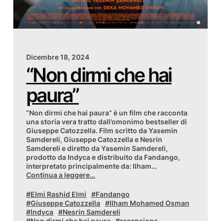
Dicembre 18, 2024
“Non dirmi che hai
paura”
“Non dirmi che hai paura” è un film che racconta
una storia vera tratto dall’omonimo bestseller di
Giuseppe Catozzella. Film scritto da Yasemin
Samdereli, Giuseppe Catozzella e Nesrin
Samdereli e diretto da Yasemin Samdereli,
prodotto da Indyca e distribuito da Fandango,
interpretato principalmente da: Ilham…
Continua a leggere…
Elmi Rashid Elmi
Fandango
Giuseppe Catozzella
Ilham Mohamed Osman
Indyca
Nesrin Samdereli
Non dirmi che hai paura
recensione