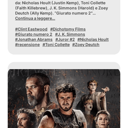
da: Nicholas Hoult (Justin Kemp), Toni Collette
(Faith Killebrew), J. K. Simmons (Harold) e Zoey
Deutch (Ally Kemp). “Giurato numero 2″…
Continua a leggere…
Clint Eastwood
Dichotomy Films
Giurato numero 2
J. K. Simmons
Jonathan Abrams
Juror #2
Nicholas Hoult
recensione
Toni Collette
Zoey Deutch