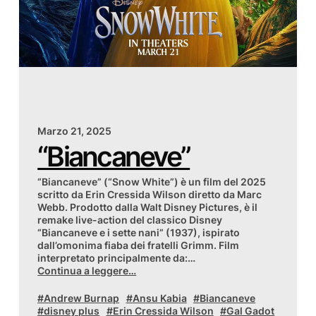
Marzo 21, 2025
“Biancaneve”
“Biancaneve” (“Snow White”) è un film del 2025
scritto da Erin Cressida Wilson diretto da Marc
Webb. Prodotto dalla Walt Disney Pictures, è il
remake live-action del classico Disney
“Biancaneve e i sette nani” (1937), ispirato
dall’omonima fiaba dei fratelli Grimm. Film
interpretato principalmente da:…
Continua a leggere…
Andrew Burnap
Ansu Kabia
Biancaneve
disney plus
Erin Cressida Wilson
Gal Gadot