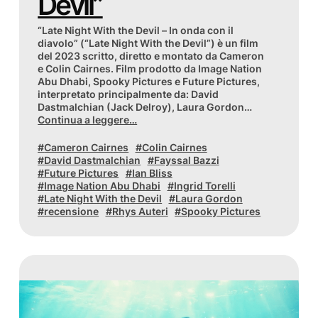
Devil”
“Late Night With the Devil – In onda con il
diavolo” (“Late Night With the Devil”) è un film
del 2023 scritto, diretto e montato da Cameron
e Colin Cairnes. Film prodotto da Image Nation
Abu Dhabi, Spooky Pictures e Future Pictures,
interpretato principalmente da: David
Dastmalchian (Jack Delroy), Laura Gordon…
Continua a leggere…
Cameron Cairnes
Colin Cairnes
David Dastmalchian
Fayssal Bazzi
Future Pictures
Ian Bliss
Image Nation Abu Dhabi
Ingrid Torelli
Late Night With the Devil
Laura Gordon
recensione
Rhys Auteri
Spooky Pictures