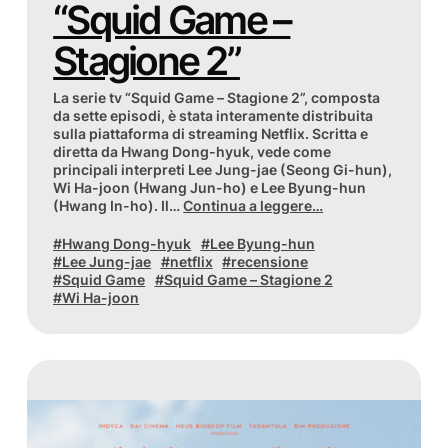
“Squid Game –
Stagione 2”
La serie tv “Squid Game – Stagione 2”, composta
da sette episodi, è stata interamente distribuita
sulla piattaforma di streaming Netflix. Scritta e
diretta da Hwang Dong-hyuk, vede come
principali interpreti Lee Jung-jae (Seong Gi-hun),
Wi Ha-joon (Hwang Jun-ho) e Lee Byung-hun
(Hwang In-ho). Il…
Continua a leggere…
Hwang Dong-hyuk
Lee Byung-hun
Lee Jung-jae
netflix
recensione
Squid Game
Squid Game – Stagione 2
Wi Ha-joon