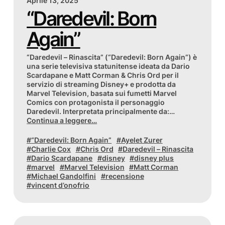
Aprile 13, 2025
“Daredevil: Born
Again”
“Daredevil – Rinascita” (“Daredevil: Born Again”) è
una serie televisiva statunitense ideata da Dario
Scardapane e Matt Corman & Chris Ord per il
servizio di streaming Disney+ e prodotta da
Marvel Television, basata sui fumetti Marvel
Comics con protagonista il personaggio
Daredevil. Interpretata principalmente da:…
Continua a leggere…
“Daredevil: Born Again”
Ayelet Zurer
Charlie Cox
Chris Ord
Daredevil – Rinascita
Dario Scardapane
disney
disney plus
marvel
Marvel Television
Matt Corman
Michael Gandolfini
recensione
vincent d’onofrio