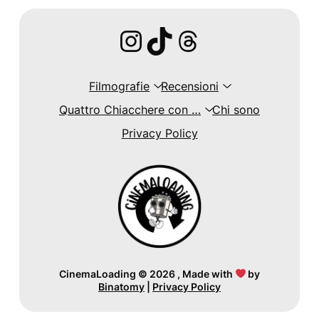
Instagram
TikTok
Threads
Filmografie
Recensioni
Quattro Chiacchere con …
Chi sono
Privacy Policy
CinemaLoading
©
2026 , Made with
by
Binatomy
|
Privacy Policy