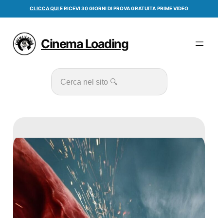
Vai
CLICCA QUI
E RICEVI 30 GIORNI DI PROVA GRATUITA
PRIME VIDEO
al
contenuto
Cinema Loading
Cerca