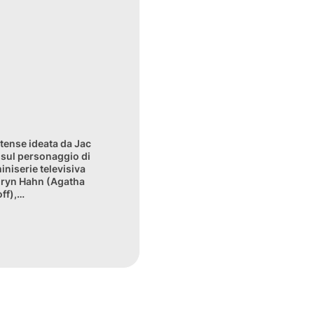
itense ideata da Jac
a sul personaggio di
niserie televisiva
thryn Hahn (Agatha
off),…