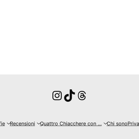
Instagram
TikTok
Threads
fie
Recensioni
Quattro Chiacchere con …
Chi sono
Priv