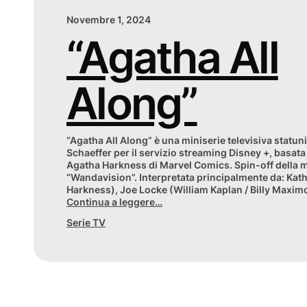
Novembre 1, 2024
“Agatha All
Along”
“Agatha All Along” è una miniserie televisiva statun
Schaeffer per il servizio streaming Disney +, basat
Agatha Harkness di Marvel Comics. Spin-off della mi
“Wandavision”. Interpretata principalmente da: Ka
Harkness), Joe Locke (William Kaplan / Billy Maxim
Continua a leggere…
Serie TV