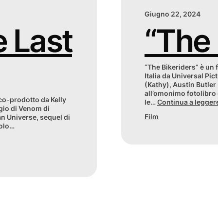
Giugno 22, 2024
 Last
“The 
“The Bikeriders” è un f
Italia da Universal Pi
(Kathy), Austin Butler
all’omonimo fotolibro
 co-prodotto da Kelly
le…
Continua a legge
gio di Venom di
Film
an Universe, sequel di
tolo…