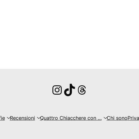
Instagram
TikTok
Threads
fie
Recensioni
Quattro Chiacchere con …
Chi sono
Priv