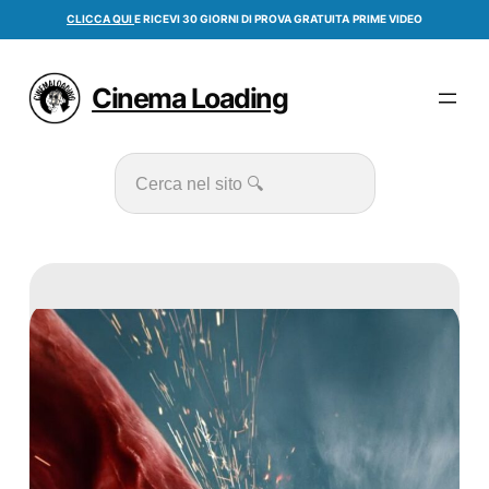
Vai
CLICCA QUI
E RICEVI 30 GIORNI DI PROVA GRATUITA
PRIME VIDEO
al
contenuto
Cinema Loading
Cerca