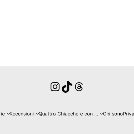
Instagram
TikTok
Threads
fie
Recensioni
Quattro Chiacchere con …
Chi sono
Priv