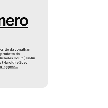
mero
scritto da Jonathan
 prodotto da
Nicholas Hoult (Justin
s (Harold) e Zoey
 a leggere…