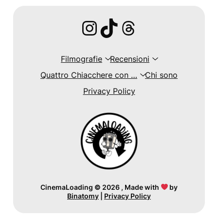
Instagram
TikTok
Threads
Filmografie
Recensioni
Quattro Chiacchere con …
Chi sono
Privacy Policy
CinemaLoading
©
2026 , Made with
by
Binatomy
|
Privacy Policy