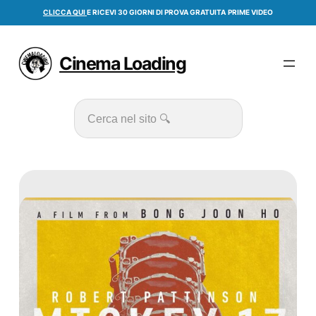
Vai
CLICCA QUI
E RICEVI 30 GIORNI DI PROVA GRATUITA
PRIME VIDEO
al
contenuto
Cinema Loading
Cerca