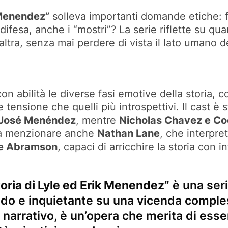
 Menendez”
solleva importanti domande etiche: f
ifesa, anche i “mostri”? La serie riflette su quan
altra, senza mai perdere di vista il lato umano 
con abilità le diverse fasi emotive della storia,
tensione che quelli più introspettivi. Il cast è 
José Menéndez
, mentre
Nicholas Chavez e C
i. Da menzionare anche
Nathan Lane
, che interpret
ie Abramson
, capaci di arricchire la storia con 
oria di Lyle ed Erik Menendez”
è una seri
ndo e inquietante su una vicenda comple
narrativo, è un’opera che merita di esser