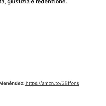
ità, giustizia e redenzione.
li Menéndez:
https://amzn.to/3Bffons