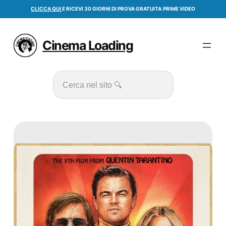
Vai
CLICCA QUI
E RICEVI 30 GIORNI DI PROVA GRATUITA
PRIME VIDEO
al
contenuto
Cinema Loading
Cerca