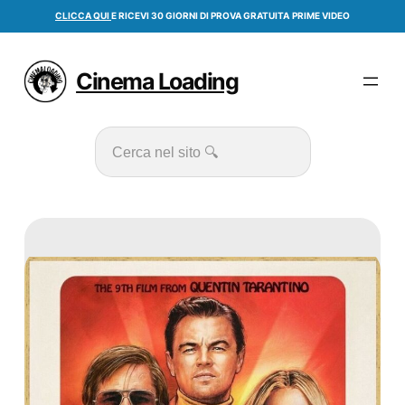
Vai
CLICCA QUI
E RICEVI 30 GIORNI DI PROVA GRATUITA
PRIME VIDEO
al
contenuto
Cinema Loading
Cerca